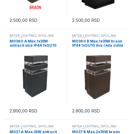
2.500,00
RSD
2.500,00
RSD
MITEA LIGHTING
,
SPOLJNA
MITEA LIGHTING
,
SPOLJNA
RASVETA
RASVETA
M036 II A Max.1x35W
M036 II B Max.1x35W braon
antracit siva IP44 1xGU10
IP44 1xGU10 dva reda zidna
dva reda lampa zidna Mitea
lampa Mitea Lighting
Lighting
2.800,00
RSD
2.800,00
RSD
MITEA LIGHTING
,
SPOLJNA
MITEA LIGHTING
,
SPOLJNA
RASVETA
RASVETA
M037 A Max.35W antracit
M037 B Max.2x35W braon