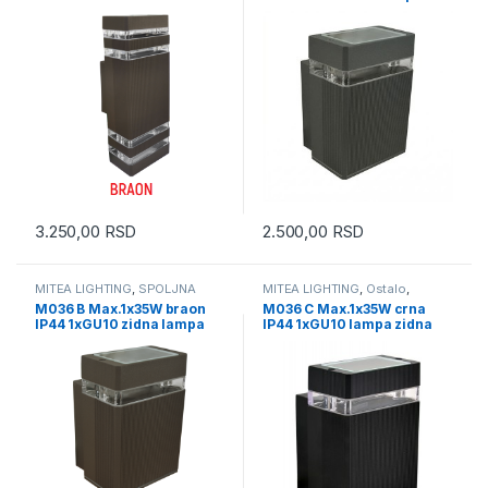
lampa Mitea Lighting
zidna Mitea Lighting
3.250,00
RSD
2.500,00
RSD
MITEA LIGHTING
,
SPOLJNA
MITEA LIGHTING
,
Ostalo
,
RASVETA
SPOLJNA RASVETA
M036 B Max.1x35W braon
M036 C Max.1x35W crna
IP44 1xGU10 zidna lampa
IP44 1xGU10 lampa zidna
Mitea Lighting
Mitea Lighting