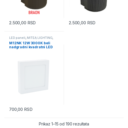
2.500,00
RSD
2.500,00
RSD
LED paneli
,
MITEA LIGHTING
,
Nadgradni
,
Tehnička rasveta
M12NK 12W 3000K beli
nadgradni kvadratni LED
panel Mitea Lighting
700,00
RSD
Prikaz 1–15 od 190 rezultata