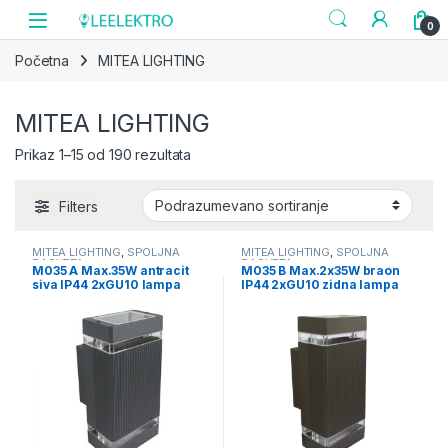
Skip to navigation
Skip to content
0
Početna
MITEA LIGHTING
MITEA LIGHTING
Prikaz 1–15 od 190 rezultata
Filters
MITEA LIGHTING
,
SPOLJNA
MITEA LIGHTING
,
SPOLJNA
RASVETA
RASVETA
M035 A Max.35W antracit
M035 B Max.2x35W braon
siva IP44 2xGU10 lampa
IP44 2xGU10 zidna lampa
zidna Mitea Lighting
Mitea Lighting