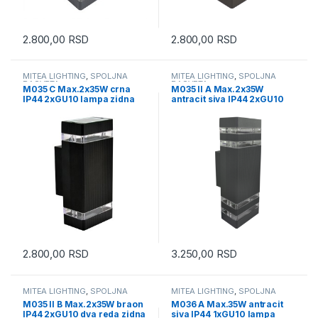
2.800,00
RSD
2.800,00
RSD
MITEA LIGHTING
,
SPOLJNA
MITEA LIGHTING
,
SPOLJNA
RASVETA
RASVETA
M035 C Max.2x35W crna
M035 II A Max.2x35W
IP44 2xGU10 lampa zidna
antracit siva IP44 2xGU10
Mitea Lighting
dva reda lampa zidna Mitea
Lighting
2.800,00
RSD
3.250,00
RSD
MITEA LIGHTING
,
SPOLJNA
MITEA LIGHTING
,
SPOLJNA
RASVETA
RASVETA
M035 II B Max.2x35W braon
M036 A Max.35W antracit
IP44 2xGU10 dva reda zidna
siva IP44 1xGU10 lampa