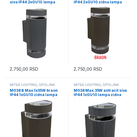
siva IP44 2xGU10 lampa
IP44 2xGU10 zidna lampa
zidna Mitea Lighting
Mitea Lighting
2.750,00
RSD
2.750,00
RSD
MITEA LIGHTING
,
SPOLJNA
MITEA LIGHTING
,
SPOLJNA
RASVETA
RASVETA
M038 B Max.1x35W braon
M038 Max.35W antracit siva
IP44 1xGU10 zidna lampa
IP44 1xGU10 lampa zidna
Mitea Lighting
Mitea Lighting