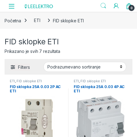
Skip to navigation
Skip to content
0
Početna
ETI
FID sklopke ETI
FID sklopke ETI
Prikazano je svih 7 rezultata
Filters
ETI
,
FID sklopke ETI
ETI
,
FID sklopke ETI
FID sklopka 25A 0.03 2P AC
FID sklopka 25A 0.03 4P AC
ETI
ETI