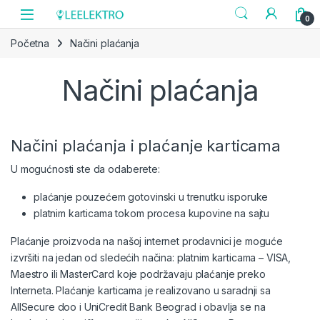
Skip to navigation
Skip to content
0
Početna
Načini plaćanja
Načini plaćanja
Načini plaćanja i plaćanje karticama
U mogućnosti ste da odaberete:
plaćanje pouzećem gotovinski u trenutku isporuke
platnim karticama tokom procesa kupovine na sajtu
Plaćanje proizvoda na našoj internet prodavnici je moguće
izvršiti na jedan od sledećih načina: platnim karticama – VISA,
Maestro ili MasterCard koje podržavaju plaćanje preko
Interneta. Plaćanje karticama je realizovano u saradnji sa
AllSecure doo i UniCredit Bank Beograd i obavlja se na