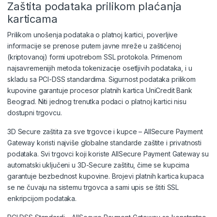
Zaštita podataka prilikom plaćanja
karticama
Prilikom unošenja podataka o platnoj kartici, poverljive
informacije se prenose putem javne mreže u zaštićenoj
(kriptovanoj) formi upotrebom SSL protokola. Primenom
najsavremenijih metoda tokenizacije osetljivih podataka, i u
skladu sa PCI-DSS standardima. Sigurnost podataka prilikom
kupovine garantuje procesor platnih kartica UniCredit Bank
Beograd. Niti jednog trenutka podaci o platnoj kartici nisu
dostupni trgovcu.
3D Secure zaštita za sve trgovce i kupce – AllSecure Payment
Gateway koristi najviše globalne standarde zaštite i privatnosti
podataka. Svi trgovci koji koriste AllSecure Payment Gateway su
automatski uključeni u 3D-Secure zaštitu, čime se kupcima
garantuje bezbednost kupovine. Brojevi platnih kartica kupaca
se ne čuvaju na sistemu trgovca a sami upis se štiti SSL
enkripcijom podataka.