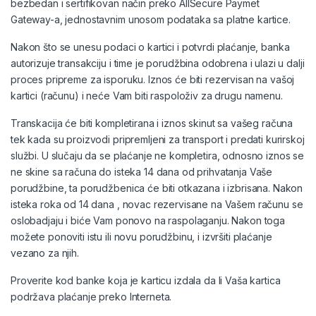
bezbedan i sertifikovan način preko AllSecure Paymet
Gateway-a, jednostavnim unosom podataka sa platne kartice.
Nakon što se unesu podaci o kartici i potvrdi plaćanje, banka
autorizuje transakciju i time je porudžbina odobrena i ulazi u dalji
proces pripreme za isporuku. Iznos će biti rezervisan na vašoj
kartici (računu) i neće Vam biti raspoloživ za drugu namenu.
Transkacija će biti kompletirana i iznos skinut sa vašeg računa
tek kada su proizvodi pripremljeni za transport i predati kurirskoj
službi. U slučaju da se plaćanje ne kompletira, odnosno iznos se
ne skine sa računa do isteka 14 dana od prihvatanja Vaše
porudžbine, ta porudžbenica će biti otkazana i izbrisana. Nakon
isteka roka od 14 dana , novac rezervisane na Vašem računu se
oslobadjaju i biće Vam ponovo na raspolaganju. Nakon toga
možete ponoviti istu ili novu porudžbinu, i izvršiti plaćanje
vezano za njih.
Proverite kod banke koja je karticu izdala da li Vaša kartica
podržava plaćanje preko Interneta.