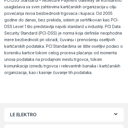
PCI DSS Standardi – AllSecure Payment Gateway se konstantno
usaglašava sa svim zahtevima kartičarskih organizacija u cilju
povećanja nivoa bezbednosti trgovaca i kupaca. Od 2005
godine do danas, bez prekida, sistem je sertifikovan kao PCI-
DSS Level 1 što predstavlja najviši standard u industriji. PCI Data
Security Standard (PCI-DSS) je norma koja definiše neophodne
mere bezbednosti pri obradi, čuvanju i prenošenju osetljivih
kartičarskih podataka. PCI Standardima se štite osetljivi podaci o
korisniku kartice tokom celog procesa plaćanja: od momenta
unosa podataka na prodajnom mestu trgovca, tokom
komunikacija između trgovca i relevantnih banaka i kartičarskih
organizacija, kao i kasnije čuvanje tih podataka.
LE ELEKTRO