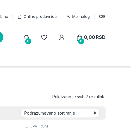
žbinu
Online prodavnica
Moj nalog
B2B
0,00
RSD
0
0
Prikazano je svih 7 rezultata
ETI
,
PATRONI