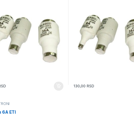
RSD
130,00
RSD
TRONI
n 6A ETI