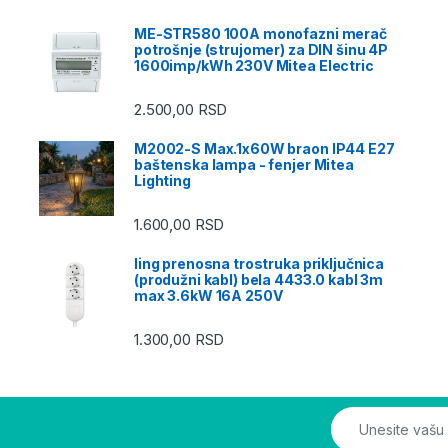
ME-STR580 100A monofazni merač
potrošnje (strujomer) za DIN šinu 4P
1600imp/kWh 230V Mitea Electric
2.500,00
RSD
M2002-S Max.1x60W braon IP44 E27
baštenska lampa - fenjer Mitea
Lighting
1.600,00
RSD
ling prenosna trostruka priključnica
(produžni kabl) bela 4433.0 kabl 3m
max 3.6kW 16A 250V
1.300,00
RSD