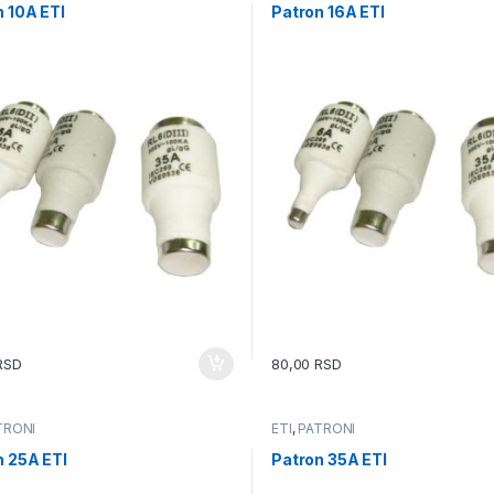
n 10A ETI
Patron 16A ETI
RSD
80,00
RSD
TRONI
ETI
,
PATRONI
n 25A ETI
Patron 35A ETI