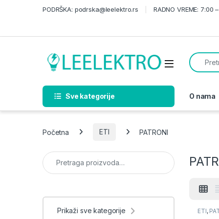
Skip to navigation
Skip to content
PODRŠKA: podrska@leelektro.rs
RADNO VREME: 7:00 – 
Search f
Sve kategorije
O nama
Početna
ETI
PATRONI
Pretraga za:
PATR
Prikaži sve kategorije
ETI
,
PA