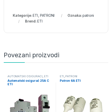
Kategorije:
ETI
,
PATRONI
Oznaka:
patroni
Brend:
ETI
Povezani proizvodi
AUTOMATSKI OSIGURACI
,
ETI
ETI
,
PATRONI
Automatski osigurač 25A C
Patron 6A ETI
ETI