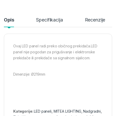
Opis
Specifikacija
Recenzije
Ovaj LED panel radi preko običnog prekidača.LED
panel nije pogodan za prigušivanje i elektronske
prekidače ili prekidače sa signalnom sijalicom.
Dimenzije: Ø219mm
Kategorije:
LED paneli
,
MITEA LIGHTING
,
Nadgradni
,