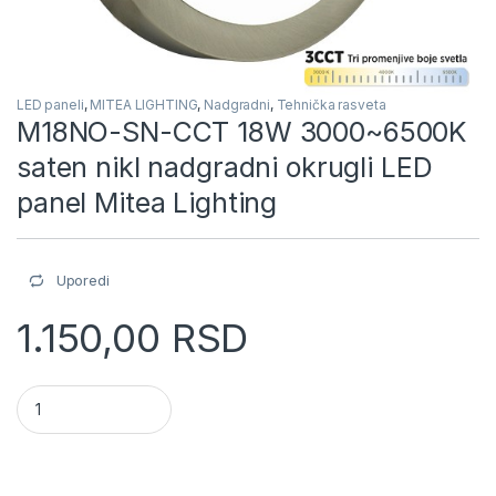
LED paneli
,
MITEA LIGHTING
,
Nadgradni
,
Tehnička rasveta
M18NO-SN-CCT 18W 3000~6500K
saten nikl nadgradni okrugli LED
panel Mitea Lighting
Uporedi
1.150,00
RSD
M18NO-SN-CCT 18W 3000~6500K saten nikl nadgradni okrugli 