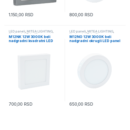
1.150,00
RSD
800,00
RSD
LED paneli
,
MITEA LIGHTING
,
LED paneli
,
MITEA LIGHTING
,
Nadgradni
,
Tehnička rasveta
Nadgradni
,
Tehnička rasveta
M12NK 12W 3000K beli
M12NO 12W 3000K beli
nadgradni kvadratni LED
nadgradni okrugli LED panel
panel Mitea Lighting
Mitea Lighting
700,00
RSD
650,00
RSD