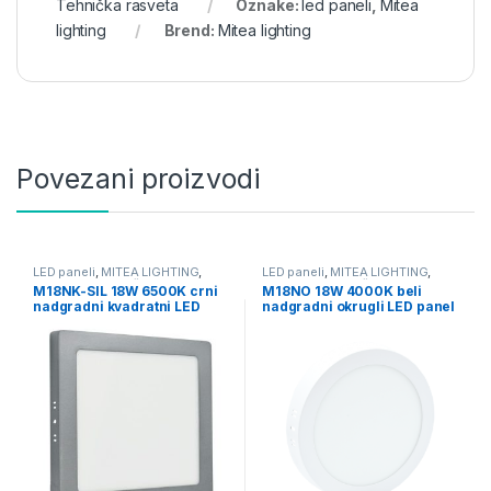
Tehnička rasveta
Oznake:
led paneli
,
Mitea
lighting
Brend:
Mitea lighting
Povezani proizvodi
LED paneli
,
MITEA LIGHTING
,
LED paneli
,
MITEA LIGHTING
,
Nadgradni
,
Tehnička rasveta
Nadgradni
,
Tehnička rasveta
M18NK-SIL 18W 6500K crni
M18NO 18W 4000K beli
nadgradni kvadratni LED
nadgradni okrugli LED panel
panel Mitea Lighting
Mitea Lighting