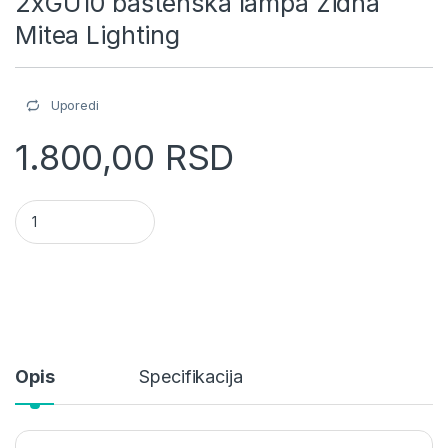
2xGU10 baštenska lampa zidna
Mitea Lighting
Uporedi
1.800,00
RSD
M952010 W Max.2x35W bela IP44 2xGU10 baštenska lampa zid
Opis
Specifikacija