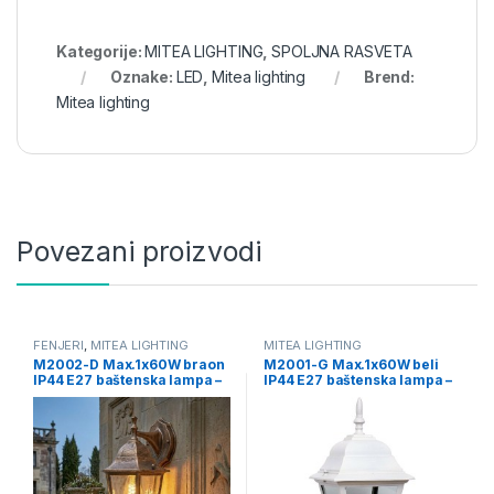
Kategorije:
MITEA LIGHTING
,
SPOLJNA RASVETA
Oznake:
LED
,
Mitea lighting
Brend:
Mitea lighting
Povezani proizvodi
FENJERI
,
MITEA LIGHTING
MITEA LIGHTING
M2002-D Max.1x60W braon
M2001-G Max.1x60W beli
IP44 E27 baštenska lampa –
IP44 E27 baštenska lampa –
fenjer Mitea Lighting
fenjer Mitea Lighting