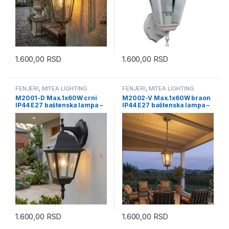
1.600,00
RSD
1.600,00
RSD
FENJERI
,
MITEA LIGHTING
FENJERI
,
MITEA LIGHTING
M2001-D Max.1x60W crni
M2002-V Max.1x60W braon
IP44 E27 baštenska lampa –
IP44 E27 baštenska lampa –
fenjer Mitea Lighting
fenjer Mitea Lighting
1.600,00
RSD
1.600,00
RSD