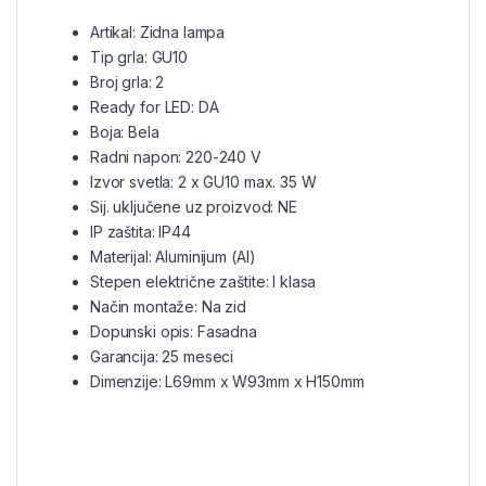
Artikal: Zidna lampa
Tip grla: GU10
Broj grla: 2
Ready for LED: DA
Boja: Bela
Radni napon: 220-240 V
Izvor svetla: 2 x GU10 max. 35 W
Sij. uključene uz proizvod: NE
IP zaštita: IP44
Materijal: Aluminijum (Al)
Stepen električne zaštite: I klasa
Način montaže: Na zid
Dopunski opis: Fasadna
Garancija: 25 meseci
Dimenzije: L69mm x W93mm x H150mm