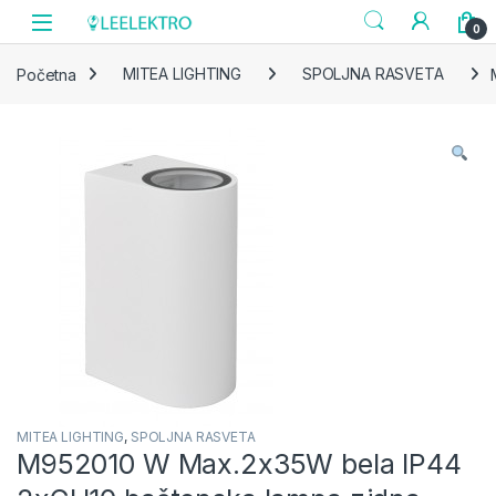
Skip to navigation
Skip to content
0
Početna
MITEA LIGHTING
SPOLJNA RASVETA
MITEA LIGHTING
,
SPOLJNA RASVETA
M952010 W Max.2x35W bela IP44