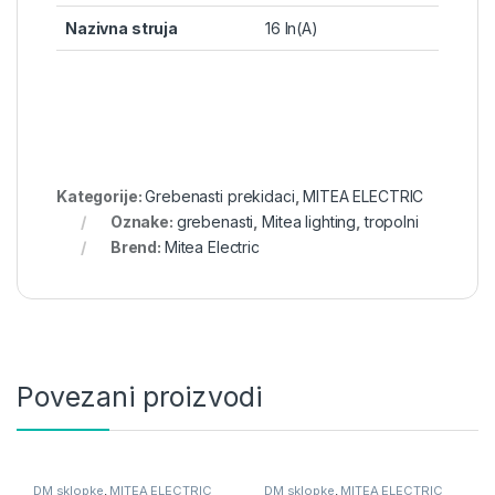
Nazivna struja
16 In(A)
Kategorije:
Grebenasti prekidaci
,
MITEA ELECTRIC
Oznake:
grebenasti
,
Mitea lighting
,
tropolni
Brend:
Mitea Electric
Povezani proizvodi
DM sklopke
,
MITEA ELECTRIC
DM sklopke
,
MITEA ELECTRIC