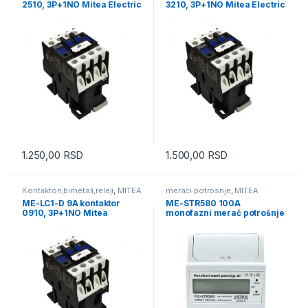
2510, 3P+1NO Mitea Electric
3210, 3P+1NO Mitea Electric
1.250,00
RSD
1.500,00
RSD
Kontaktori,bimetali,releji
,
MITEA
meraci potrosnje
,
MITEA
ELECTRIC
ELECTRIC
ME-LC1-D 9A kontaktor
ME-STR580 100A
0910, 3P+1NO Mitea
monofazni merač potrošnje
Electric
(strujomer) za DIN šinu 4P
1600imp/kWh 230V Mitea
Electric