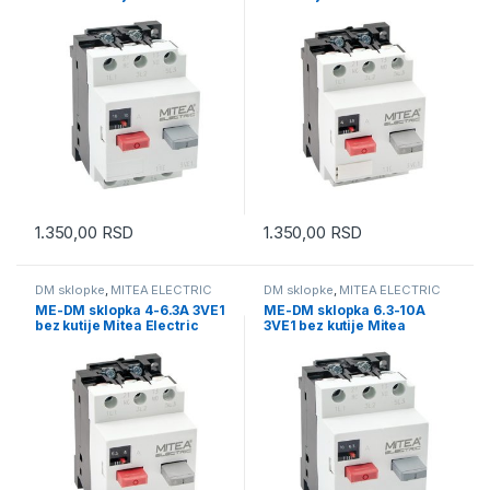
Electric
1.350,00
RSD
1.350,00
RSD
DM sklopke
,
MITEA ELECTRIC
DM sklopke
,
MITEA ELECTRIC
ME-DM sklopka 4-6.3A 3VE1
ME-DM sklopka 6.3-10A
bez kutije Mitea Electric
3VE1 bez kutije Mitea
Electric