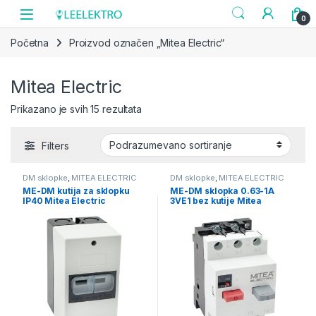
Skip to navigation
Skip to content
0
Početna
Proizvod označen „Mitea Electric“
Mitea Electric
Prikazano je svih 15 rezultata
Filters
DM sklopke
,
MITEA ELECTRIC
DM sklopke
,
MITEA ELECTRIC
ME-DM kutija za sklopku
ME-DM sklopka 0.63-1A
IP40 Mitea Electric
3VE1 bez kutije Mitea
Electric