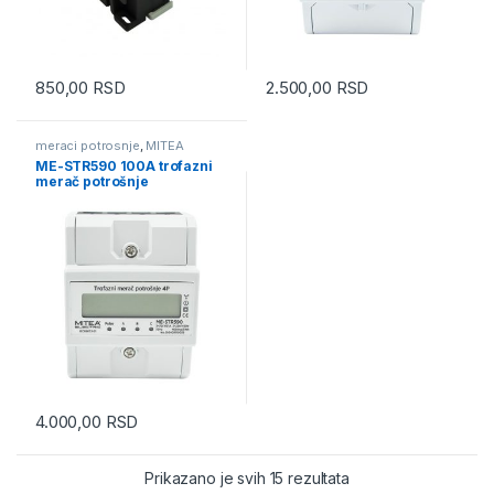
850,00
RSD
2.500,00
RSD
meraci potrosnje
,
MITEA
ELECTRIC
ME-STR590 100A trofazni
merač potrošnje
(strujomer) za DIN šinu 4P
400imp/kWh 3×230/400V
Mitea Electric
4.000,00
RSD
Prikazano je svih 15 rezultata