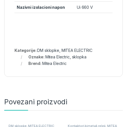
Nazivni izolacioni napon
Ui 660 V
Kategorije:
DM sklopke
,
MITEA ELECTRIC
Oznake:
Mitea Electric
,
sklopka
Brend:
Mitea Electric
Povezani proizvodi
DM sklopke
,
MITEA ELECTRIC
Kontaktori,bimetali,releji
,
MITEA