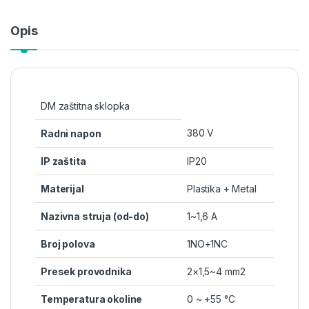
Opis
DM zaštitna sklopka
380 V
Radni napon
IP zaštita
IP20
Materijal
Plastika + Metal
Nazivna struja (od-do)
1~1,6 A
Broj polova
1NO+1NC
Presek provodnika
2×1,5~4 mm2
Temperatura okoline
0 ~ +55 °C