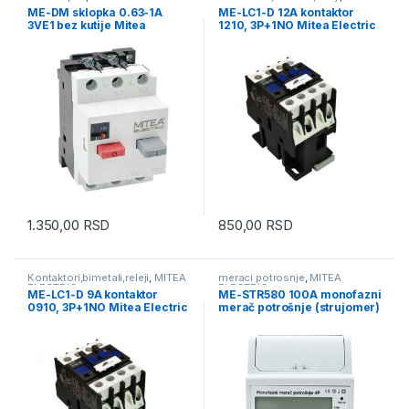
ELECTRIC
ME-DM sklopka 0.63-1A
ME-LC1-D 12A kontaktor
3VE1 bez kutije Mitea
1210, 3P+1NO Mitea Electric
Electric
1.350,00
RSD
850,00
RSD
Kontaktori,bimetali,releji
,
MITEA
meraci potrosnje
,
MITEA
ELECTRIC
ELECTRIC
ME-LC1-D 9A kontaktor
ME-STR580 100A monofazni
0910, 3P+1NO Mitea Electric
merač potrošnje (strujomer)
za DIN šinu 4P 1600imp/kWh
230V Mitea Electric