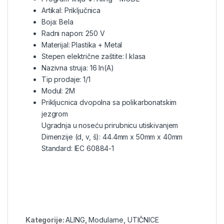
Artikal: Priključnica
Boja: Bela
Radni napon: 250 V
Materijal: Plastika + Metal
Stepen električne zaštite: I klasa
Nazivna struja: 16 In(A)
Tip prodaje: 1/1
Modul: 2M
Prikljucnica dvopolna sa polikarbonatskim
jezgrom
Ugradnja u noseću prirubnicu utiskivanjem
Dimenzije (d, v, š): 44.4mm x 50mm x 40mm
Standard: IEC 60884-1
Kategorije:
ALING
,
Modularne
,
UTIČNICE