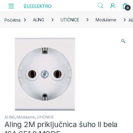
Skip to navigation
Skip to content
0
Početna
ALING
UTIČNICE
Modularne
Al
ALING
,
Modularne
,
UTIČNICE
Aling 2M priključnica šuho II bela