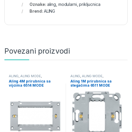
Oznake:
aling
,
modularni
,
prikljucnica
Brend:
ALING
Povezani proizvodi
ALING
,
ALING MODE
,
ALING
,
ALING MODE
,
PRIRUBNICE I MASKE
PRIRUBNICE I MASKE
Aling 4M prirubnica sa
Aling 1M prirubnica sa
MODULARNE
MODULARNE
vijcima 6514 MODE
stegačima 6511 MODE