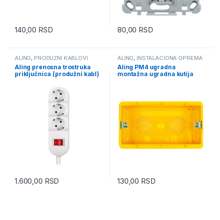
140,00
RSD
80,00
RSD
ALING
,
PRODUZNI KABLOVI
ALING
,
INSTALACIONA OPREMA
Aling prenosna trostruka
Aling PM4 ugradna
priključnica (produžni kabl)
montažna ugradna kutija
sa prekidačem bela 44303.0
6524, dozna
kabl 3m max 3.6kW 16A 250V
1.600,00
RSD
130,00
RSD