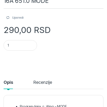
16A 651.0 MODE
Uporedi
290,00
RSD
Aling 2M priključnica šuho II bela 16A 651.0 MODE quantity
Opis
Recenzije
Program-linija ↓: Aling – MODE