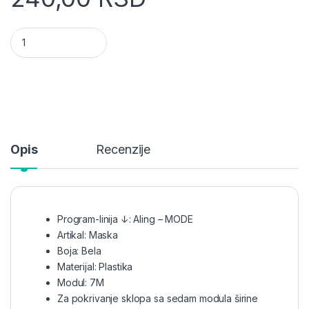
Aling 7M bela maska 6507.0 MODE quantity
Opis
Recenzije
Program-linija ↓: Aling – MODE
Artikal: Maska
Boja: Bela
Materijal: Plastika
Modul: 7M
Za pokrivanje sklopa sa sedam modula širine