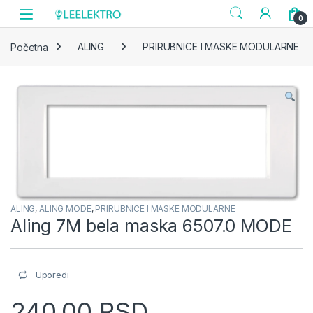
Skip to navigation
Skip to content
0
Početna
ALING
PRIRUBNICE I MASKE MODULARNE
ALING
,
ALING MODE
,
PRIRUBNICE I MASKE MODULARNE
Aling 7M bela maska 6507.0 MODE
Uporedi
240,00
RSD