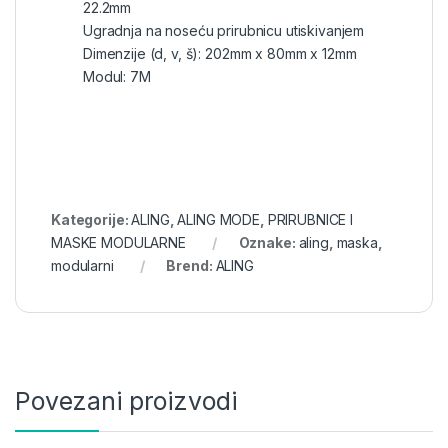
22.2mm
Ugradnja na noseću prirubnicu utiskivanjem
Dimenzije (d, v, š): 202mm x 80mm x 12mm
Modul: 7M
Kategorije:
ALING
,
ALING MODE
,
PRIRUBNICE I
MASKE MODULARNE
Oznake:
aling
,
maska
,
modularni
Brend:
ALING
Povezani proizvodi