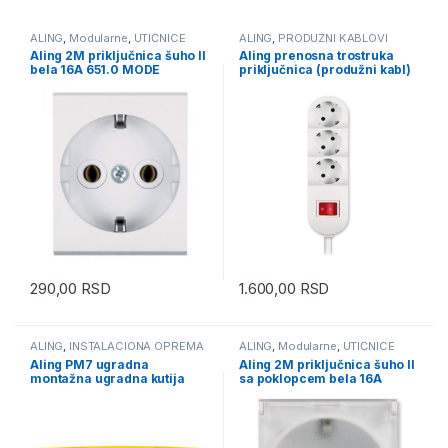
ALING
,
Modularne
,
UTIČNICE
ALING
,
PRODUZNI KABLOVI
Aling 2M priključnica šuho II
Aling prenosna trostruka
bela 16A 651.0 MODE
priključnica (produžni kabl)
sa prekidačem bela 44303.0
kabl 3m max 3.6kW 16A 250V
290,00
RSD
1.600,00
RSD
ALING
,
INSTALACIONA OPREMA
ALING
,
Modularne
,
UTIČNICE
Aling PM7 ugradna
Aling 2M priključnica šuho II
montažna ugradna kutija
sa poklopcem bela 16A
6527, dozna
653.0T MODE