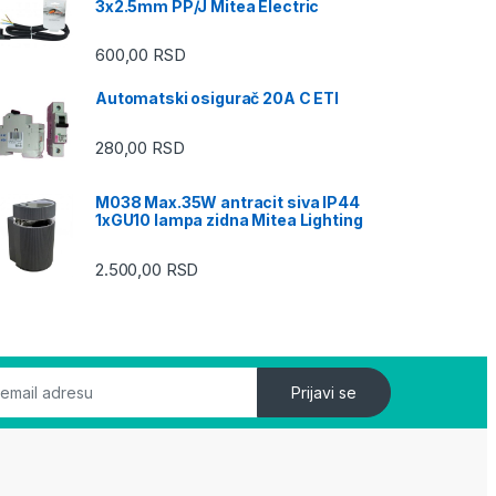
3x2.5mm PP/J Mitea Electric
600,00
RSD
Automatski osigurač 20A C ETI
280,00
RSD
M038 Max.35W antracit siva IP44
1xGU10 lampa zidna Mitea Lighting
2.500,00
RSD
Prijavi se