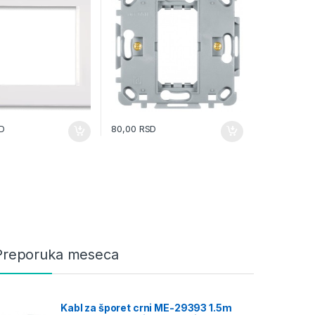
D
80,00
RSD
Preporuka meseca
Kabl za šporet crni ME-29393 1.5m