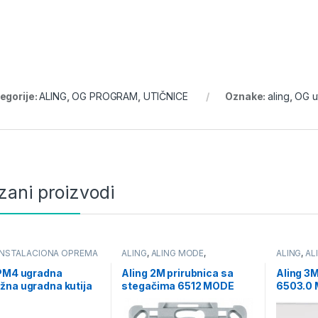
egorije:
ALING
,
OG PROGRAM
,
UTIČNICE
Oznake:
aling
,
OG u
zani proizvodi
INSTALACIONA OPREMA
ALING
,
ALING MODE
,
ALING
,
AL
PRIRUBNICE I MASKE
PRIRUBNI
MODULARNE
MODULA
 PM4 ugradna
Aling 2M prirubnica sa
Aling 3
na ugradna kutija
stegačima 6512 MODE
6503.0
 dozna