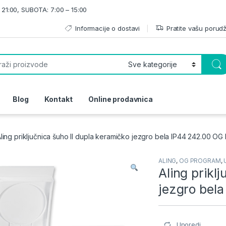
21:00, SUBOTA: 7:00 – 15:00
Informacije o dostavi
Pratite vašu porud
or:
Blog
Kontakt
Online prodavnica
ling priključnica šuho II dupla keramičko jezgro bela IP44 242.00 O
ALING
,
OG PROGRAM
,
Aling prikl
jezgro bel
Uporedi