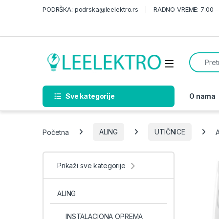
Skip to navigation
Skip to content
PODRŠKA: podrska@leelektro.rs
RADNO VREME: 7:00 – 
Search f
Sve kategorije
O nama
Početna
ALING
UTIČNICE
A
Prikaži sve kategorije
ALING
INSTALACIONA OPREMA