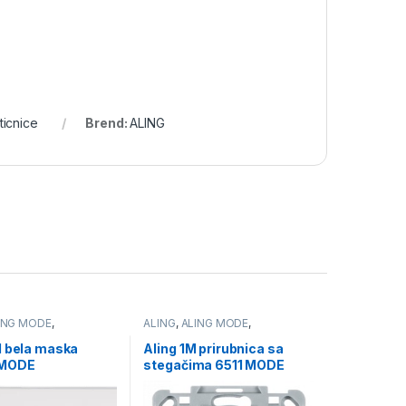
ticnice
Brend:
ALING
ING MODE
,
ALING
,
ALING MODE
,
CE I MASKE
PRIRUBNICE I MASKE
RNE
MODULARNE
M bela maska
Aling 1M prirubnica sa
 MODE
stegačima 6511 MODE