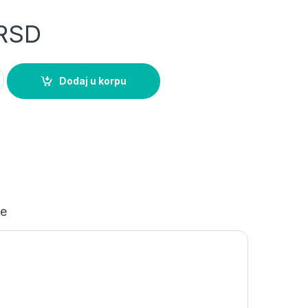
RSD
šuho II dupla keramičko jezgro bela IP44 242.00 OG Power quanti
Dodaj u korpu
je