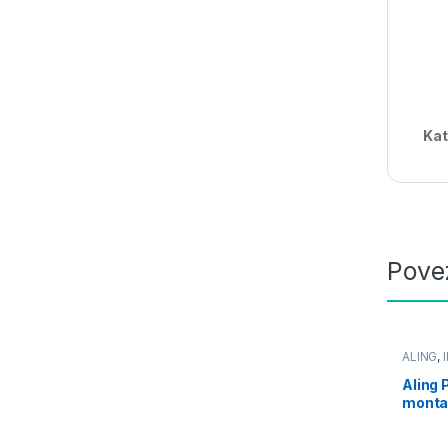
Kat
Pove
ALING
,
Aling
montaž
6524,