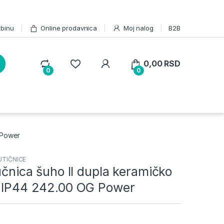
žbinu
Online prodavnica
Moj nalog
B2B
0,00
RSD
0
0
G Power
UTIČNICE
jučnica šuho II dupla keramičko
a IP44 242.00 OG Power