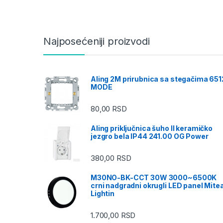
Najposećeniji proizvodi
Aling 2M prirubnica sa stegačima 651
MODE
80,00
RSD
Aling priključnica šuho II keramičko
jezgro bela IP44 241.00 OG Power
380,00
RSD
M30NO-BK-CCT 30W 3000~6500K
crni nadgradni okrugli LED panel Mite
Lightin
1.700,00
RSD