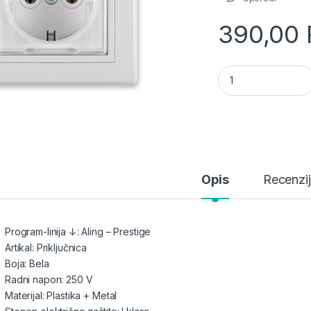
390,00
Aling priključnica 
Opis
Recenzi
Program-linija ↓: Aling – Prestige
Artikal: Priključnica
Boja: Bela
Radni napon: 250 V
Materijal: Plastika + Metal