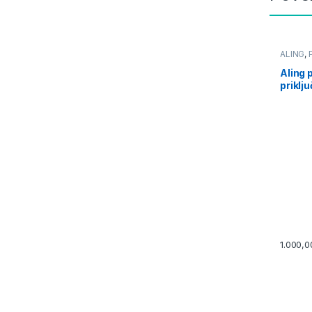
ALING
,
Aling 
priklj
kabl) 
max 3
1.000,