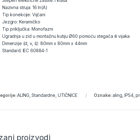
Stepen električne zaštite: I klasa
Nazivna struja: 16 In(A)
Tip konekcije: Vijčani
Jezgro: Keramičko
Tip priključka: Monofazni
Ugradnja u zid u montažnu kutiju Ø60 pomoću stegača ili vijaka
Dimenzije (d, v, š): 80mm x 80mm x 44mm
Standard: IEC 60884-1
egorije:
ALING
,
Standardne
,
UTIČNICE
Oznake:
aling
,
IP54
,
pr
zani proizvodi