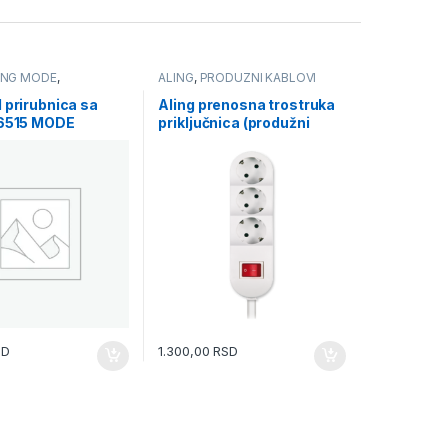
ING MODE
,
ALING
,
PRODUZNI KABLOVI
CE I MASKE
RNE
 prirubnica sa
Aling prenosna trostruka
 6515 MODE
priključnica (produžni
kabl) sa prekidačem bela
44301.0 kabl 1.5m max
3.6kW 16A 250V
SD
1.300,00
RSD