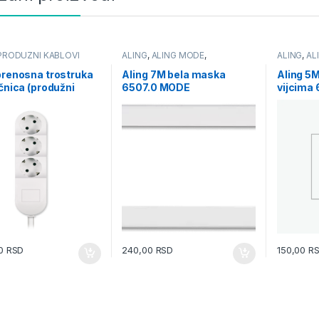
PRODUZNI KABLOVI
ALING
,
ALING MODE
,
ALING
,
AL
PRIRUBNICE I MASKE
PRIRUBNI
MODULARNE
MODULA
prenosna trostruka
Aling 7M bela maska
Aling 5M
učnica (produžni
6507.0 MODE
vijcima
bela 4431.0 kabl 1.5m
.6kW 16A 250V
00
RSD
240,00
RSD
150,00
R