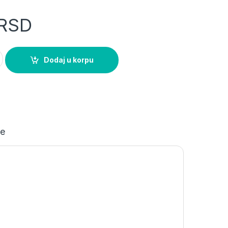
RSD
šuho II sa providnim poklopcem bela 603.00 IP54 Prestige quanti
Dodaj u korpu
je