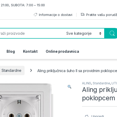
21:00, SUBOTA: 7:00 – 15:00
Informacije o dostavi
Pratite vašu porud
or:
Blog
Kontakt
Online prodavnica
Standardne
Aling priključnica šuho II sa providnim poklop
ALING
,
Standardne
,
UT
Aling prikl
poklopcem 
Uporedi