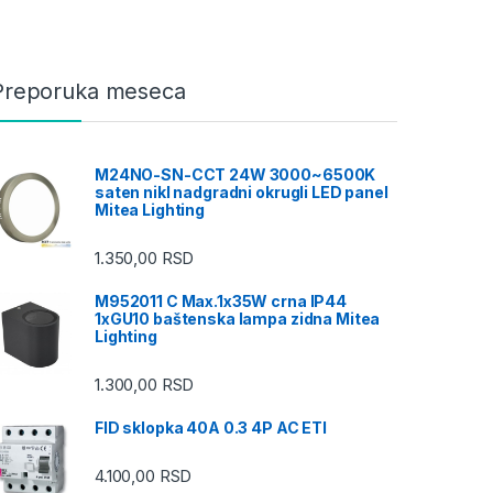
Preporuka meseca
M24NO-SN-CCT 24W 3000~6500K
saten nikl nadgradni okrugli LED panel
Mitea Lighting
1.350,00
RSD
M952011 C Max.1x35W crna IP44
1xGU10 baštenska lampa zidna Mitea
Lighting
1.300,00
RSD
FID sklopka 40A 0.3 4P AC ETI
4.100,00
RSD