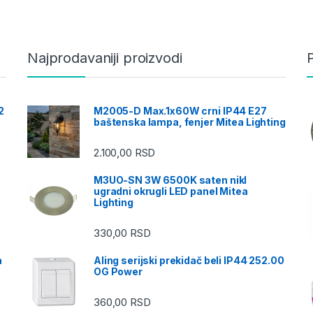
Najprodavaniji proizvodi
2
M2005-D Max.1x60W crni IP44 E27
baštenska lampa, fenjer Mitea Lighting
2.100,00
RSD
M3UO-SN 3W 6500K saten nikl
ugradni okrugli LED panel Mitea
Lighting
330,00
RSD
a
Aling serijski prekidač beli IP44 252.00
OG Power
360,00
RSD