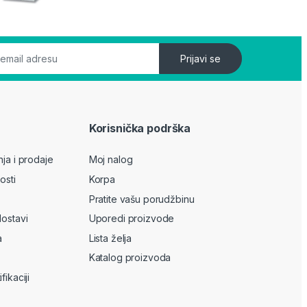
Prijavi se
Korisnička podrška
nja i prodaje
Moj nalog
osti
Korpa
Pratite vašu porudžbinu
dostavi
Uporedi proizvode
a
Lista želja
Katalog proizvoda
fikaciji