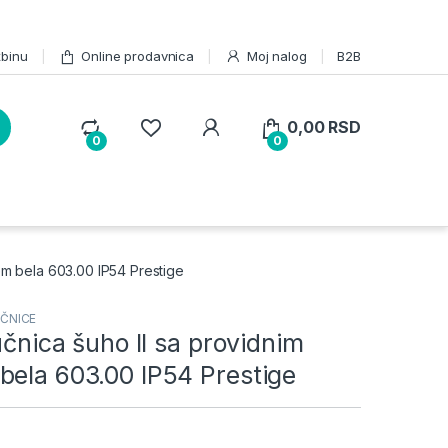
žbinu
Online prodavnica
Moj nalog
B2B
0,00
RSD
0
0
cem bela 603.00 IP54 Prestige
IČNICE
jučnica šuho II sa providnim
bela 603.00 IP54 Prestige