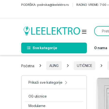
Skip to navigation
Skip to content
PODRŠKA: podrska@leelektro.rs
RADNO VREME: 7:00 – 
Search f
Sve kategorije
O nama
Početna
ALING
UTIČNICE
Prikaži sve kategorije
OG uticnice
Modularne