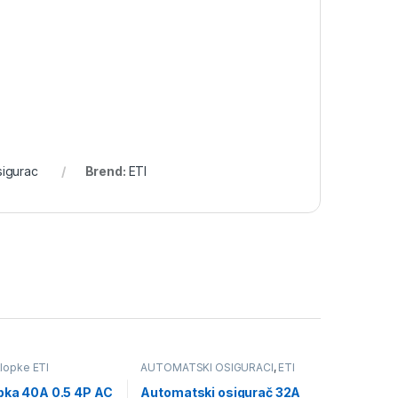
sigurac
Brend:
ETI
klopke ETI
AUTOMATSKI OSIGURACI
,
ETI
opka 40A 0.5 4P AC
Automatski osigurač 32A