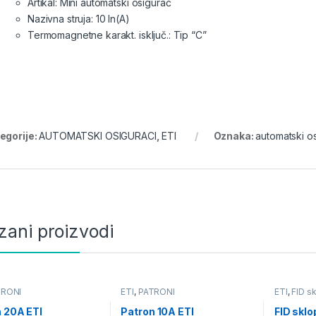
Artikal: Mini automatski osigurač
Nazivna struja: 10 In(A)
Termomagnetne karakt. isključ.: Tip “C”
egorije:
AUTOMATSKI OSIGURACI
,
ETI
Oznaka:
automatski o
zani proizvodi
TRONI
ETI
,
PATRONI
ETI
,
FID s
 20A ETI
Patron 10A ETI
FID skl