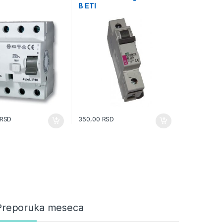
B ETI
RSD
350,00
RSD
Preporuka meseca