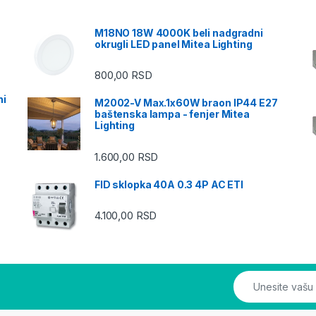
M18NO 18W 4000K beli nadgradni
okrugli LED panel Mitea Lighting
800,00
RSD
ni
M2002-V Max.1x60W braon IP44 E27
baštenska lampa - fenjer Mitea
Lighting
1.600,00
RSD
FID sklopka 40A 0.3 4P AC ETI
4.100,00
RSD