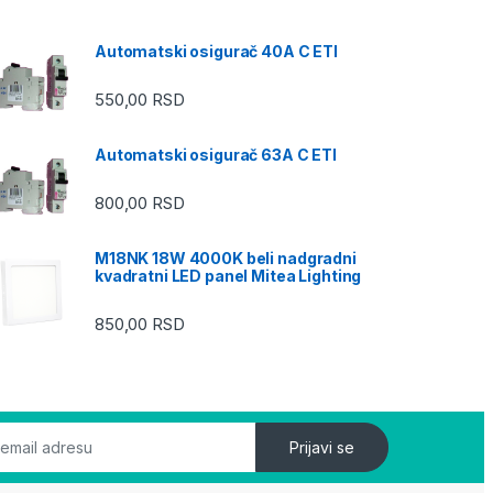
Automatski osigurač 40A C ETI
550,00
RSD
Automatski osigurač 63A C ETI
800,00
RSD
M18NK 18W 4000K beli nadgradni
kvadratni LED panel Mitea Lighting
850,00
RSD
Prijavi se