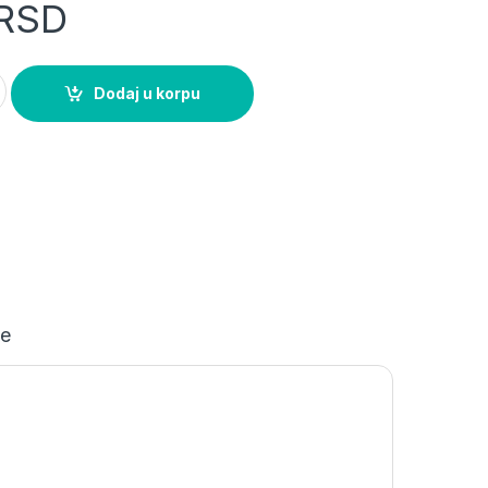
RSD
č 10A C ETI quantity
Dodaj u korpu
je