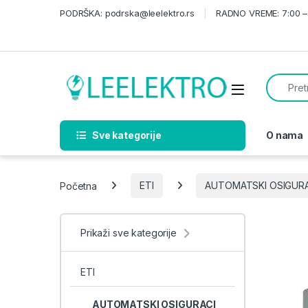
Skip to navigation
Skip to content
PODRŠKA: podrska@leelektro.rs
RADNO VREME: 7:00 – 
Search f
Sve kategorije
O nama
Početna
ETI
AUTOMATSKI OSIGURA
Prikaži sve kategorije
ETI
AUTOMATSKI OSIGURACI