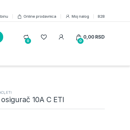
žbinu
Online prodavnica
Moj nalog
B2B
0,00
RSD
0
0
ACI
,
ETI
 osigurač 10A C ETI