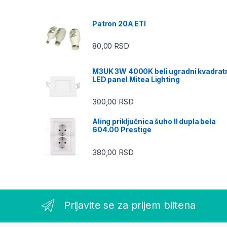
Patron 20A ETI
80,00
RSD
M3UK 3W 4000K beli ugradni kvadrat
LED panel Mitea Lighting
300,00
RSD
Aling priključnica šuho II dupla bela
604.00 Prestige
380,00
RSD
Prijavite se za prijem biltena