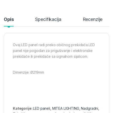
Opis
Specifikacija
Recenzije
Ovaj LED panel radi preko običnog prekidača.LED
panel nije pogodan za prigušivanje i elektronske
prekidače ili prekidače sa signalnom sijalicom.
Dimenzije: Ø219mm
Kategorije:
LED paneli
,
MITEA LIGHTING
,
Nadgradni
,