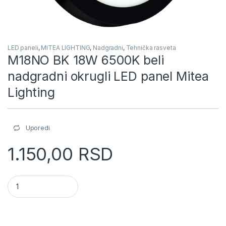
LED paneli
,
MITEA LIGHTING
,
Nadgradni
,
Tehnička rasveta
M18NO BK 18W 6500K beli
nadgradni okrugli LED panel Mitea
Lighting
Uporedi
1.150,00
RSD
M18NO BK 18W 6500K beli nadgradni okrugli LED panel Mitea L