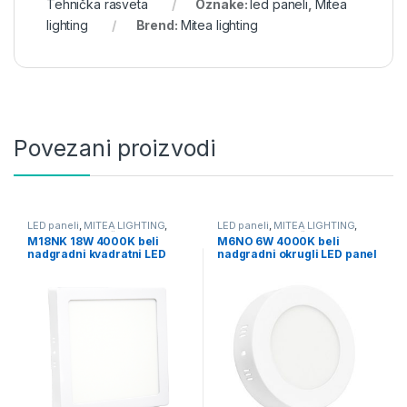
Tehnička rasveta
Oznake:
led paneli
,
Mitea
lighting
Brend:
Mitea lighting
Povezani proizvodi
LED paneli
,
MITEA LIGHTING
,
LED paneli
,
MITEA LIGHTING
,
Nadgradni
,
Tehnička rasveta
Nadgradni
,
Tehnička rasveta
M18NK 18W 4000K beli
M6NO 6W 4000K beli
nadgradni kvadratni LED
nadgradni okrugli LED panel
panel Mitea Lighting
Mitea Lighting