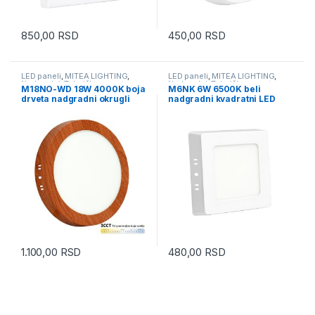
850,00
RSD
450,00
RSD
LED paneli
,
MITEA LIGHTING
,
LED paneli
,
MITEA LIGHTING
,
Nadgradni
,
Tehnička rasveta
Nadgradni
,
Tehnička rasveta
M18NO-WD 18W 4000K boja
M6NK 6W 6500K beli
drveta nadgradni okrugli
nadgradni kvadratni LED
LED panel Mitea Lighting
panel Mitea Lighting
(Kopiraj) (Kopiraj)
1.100,00
RSD
480,00
RSD