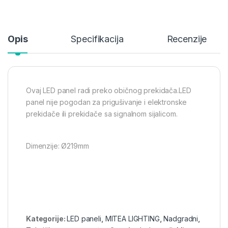
Opis
Specifikacija
Recenzije
Ovaj LED panel radi preko običnog prekidača.LED
panel nije pogodan za prigušivanje i elektronske
prekidače ili prekidače sa signalnom sijalicom.
Dimenzije: Ø219mm
Kategorije:
LED paneli
,
MITEA LIGHTING
,
Nadgradni
,