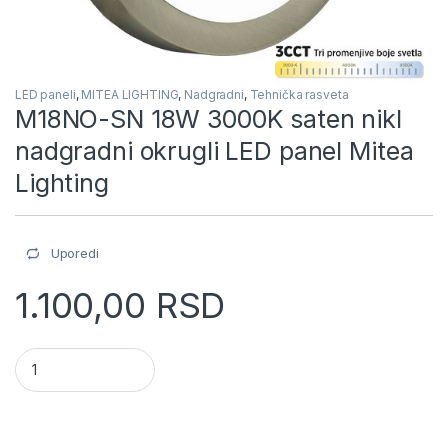
LED paneli
,
MITEA LIGHTING
,
Nadgradni
,
Tehnička rasveta
M18NO-SN 18W 3000K saten nikl
nadgradni okrugli LED panel Mitea
Lighting
Uporedi
1.100,00
RSD
M18NO-SN 18W 3000K saten nikl nadgradni okrugli LED panel 