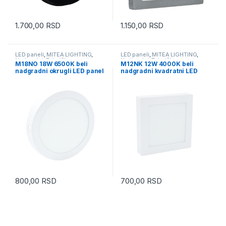
1.700,00
RSD
1.150,00
RSD
LED paneli
,
MITEA LIGHTING
,
LED paneli
,
MITEA LIGHTING
,
Nadgradni
,
Tehnička rasveta
Nadgradni
,
Tehnička rasveta
M18NO 18W 6500K beli
M12NK 12W 4000K beli
nadgradni okrugli LED panel
nadgradni kvadratni LED
Mitea Lighting
panel Mitea Lighting
800,00
RSD
700,00
RSD