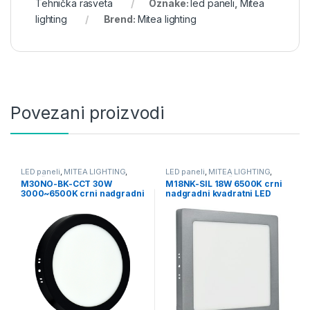
Tehnička rasveta
Oznake:
led paneli
,
Mitea
lighting
Brend:
Mitea lighting
Povezani proizvodi
LED paneli
,
MITEA LIGHTING
,
LED paneli
,
MITEA LIGHTING
,
Tehnička rasveta
,
Ugradni
Nadgradni
,
Tehnička rasveta
M30NO-BK-CCT 30W
M18NK-SIL 18W 6500K crni
3000~6500K crni nadgradni
nadgradni kvadratni LED
okrugli LED panel Mitea
panel Mitea Lighting
Lightin