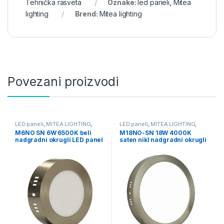
Tehnička rasveta
Oznake:
led paneli
,
Mitea
lighting
Brend:
Mitea lighting
Povezani proizvodi
LED paneli
,
MITEA LIGHTING
,
LED paneli
,
MITEA LIGHTING
,
Nadgradni
,
Tehnička rasveta
Nadgradni
,
Tehnička rasveta
M6NO SN 6W 6500K beli
M18NO-SN 18W 4000K
nadgradni okrugli LED panel
saten nikl nadgradni okrugli
Mitea Lighting
LED panel Mitea Lighting