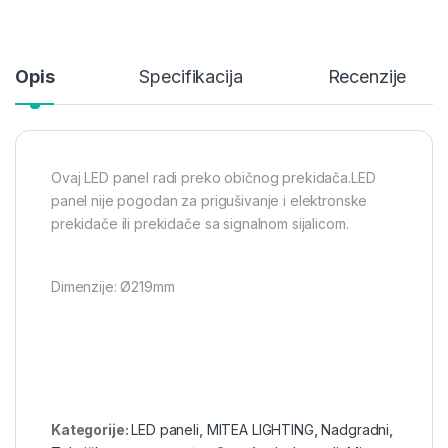
Opis
Specifikacija
Recenzije
Ovaj LED panel radi preko običnog prekidača.LED
panel nije pogodan za prigušivanje i elektronske
prekidače ili prekidače sa signalnom sijalicom.
Dimenzije: Ø219mm
Kategorije:
LED paneli
,
MITEA LIGHTING
,
Nadgradni
,