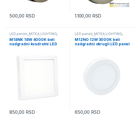
500,00
RSD
1.100,00
RSD
LED paneli
,
MITEA LIGHTING
,
LED paneli
,
MITEA LIGHTING
,
Nadgradni
,
Tehnička rasveta
Nadgradni
,
Tehnička rasveta
M18NK 18W 4000K beli
M12NO 12W 3000K beli
nadgradni kvadratni LED
nadgradni okrugli LED panel
panel Mitea Lighting
Mitea Lighting
850,00
RSD
650,00
RSD