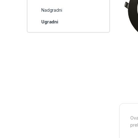
Nadgradni
Ugradni
Ova
pre