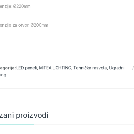
enzije: Ø220mm
enzije za otvor: Ø200mm
egorije:
LED paneli
,
MITEA LIGHTING
,
Tehnička rasveta
,
Ugradni
ting
zani proizvodi