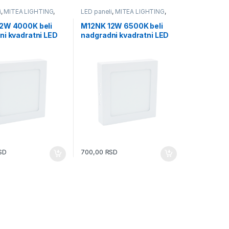
i
,
MITEA LIGHTING
,
LED paneli
,
MITEA LIGHTING
,
i
,
Tehnička rasveta
Nadgradni
,
Tehnička rasveta
2W 4000K beli
M12NK 12W 6500K beli
ni kvadratni LED
nadgradni kvadratni LED
tea Lighting
panel Mitea Lighting
SD
700,00
RSD