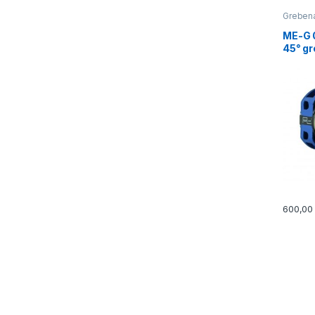
Grebena
ELECTR
ME-G 0
45° gr
Mitea 
600,0