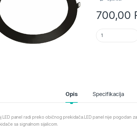
700,00
M18UO BK 18W 6500K
Opis
Specifikacija
j LED panel radi preko običnog prekidača.LED panel nije pogodan za p
kidače sa signalnom sijalicom.