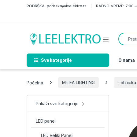
Skip to navigation
Skip to content
PODRŠKA: podrska@leelektro.rs
RADNO VREME: 7:00 – 
Search f
Sve kategorije
O nama
Početna
MITEA LIGHTING
Tehnička 
Prikaži sve kategorije
LED paneli
LED Veliki Paneli