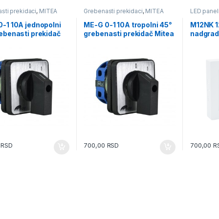
sti prekidaci
,
MITEA
Grebenasti prekidaci
,
MITEA
LED panel
IC
ELECTRIC
Nadgradn
-1 10A jednopolni
ME-G 0-1 10A tropolni 45°
M12NK 1
ebenasti prekidač
grebenasti prekidač Mitea
nadgrad
Electric
Electric
panel Mi
0
RSD
700,00
RSD
700,00
R