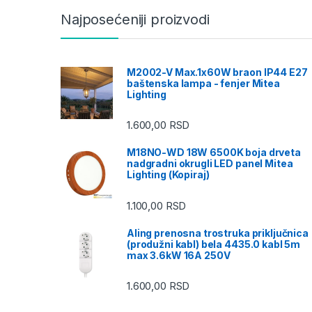
Najposećeniji proizvodi
M2002-V Max.1x60W braon IP44 E27
baštenska lampa - fenjer Mitea
Lighting
1.600,00
RSD
M18NO-WD 18W 6500K boja drveta
nadgradni okrugli LED panel Mitea
Lighting (Kopiraj)
1.100,00
RSD
Aling prenosna trostruka priključnica
(produžni kabl) bela 4435.0 kabl 5m
max 3.6kW 16A 250V
1.600,00
RSD