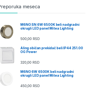
Preporuka meseca
M6NO SN 6W 6500K beli nadgradni
okrugli LED panel Mitea Lighting
500,00
RSD
Aling običan prekidač beli IP44 251.00
OG Power
320,00
RSD
M6NO 6W 6500K beli nadgradni
okrugli LED panel Mitea Lighting
450,00
RSD