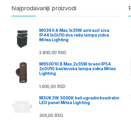
Najprodavaniji proizvodi
M036 II A Max.1x35W antracit siva
IP44 1xGU10 dva reda lampa zidna
Mitea Lighting
2.800,00
RSD
M950010 B Max.2x35W braon IP54
2xGU10 baštenska lampa zidna Mitea
Lighting
1.600,00
RSD
M3UK 3W 3000K beli ugradni kvadratni
LED panel Mitea Lighting
300,00
RSD