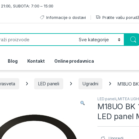
21:00, SUBOTA: 7:00 – 15:00
Informacije o dostavi
Pratite vašu porud
or:
Blog
Kontakt
Online prodavnica
rasveta
LED paneli
Ugradni
M18UO BK 1
LED paneli
,
MITEA LIG
M18UO BK 1
LED panel M
Uporedi