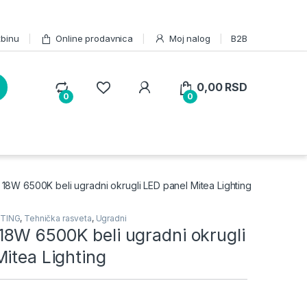
žbinu
Online prodavnica
Moj nalog
B2B
0,00
RSD
0
0
8W 6500K beli ugradni okrugli LED panel Mitea Lighting
HTING
,
Tehnička rasveta
,
Ugradni
8W 6500K beli ugradni okrugli
itea Lighting