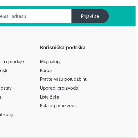
Prijavi se
Korisnička podrška
nja i prodaje
Moj nalog
osti
Korpa
Pratite vašu porudžbinu
dostavi
Uporedi proizvode
a
Lista želja
Katalog proizvoda
fikaciji