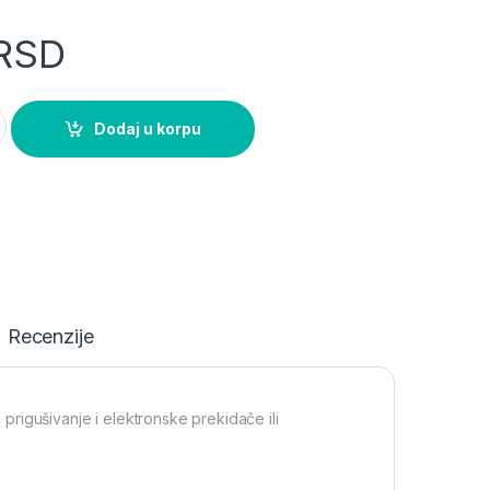
RSD
 beli ugradni okrugli LED panel Mitea Lighting quantity
Dodaj u korpu
Recenzije
rigušivanje i elektronske prekidače ili