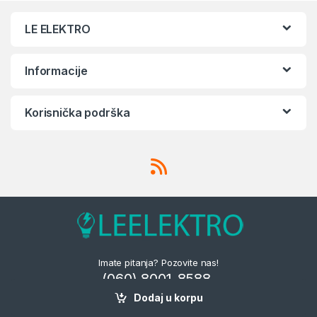
LE ELEKTRO
Informacije
Korisnička podrška
Imate pitanja? Pozovite nas!
(060) 8001-8588,
(060) 874 548
Dodaj u korpu