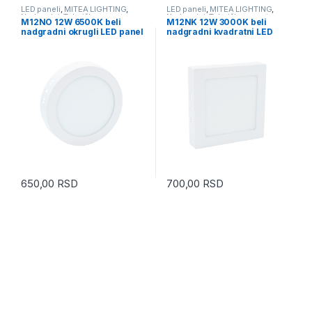
LED paneli
,
MITEA LIGHTING
,
LED paneli
,
MITEA LIGHTING
,
Nadgradni
,
Tehnička rasveta
Nadgradni
,
Tehnička rasveta
M12NO 12W 6500K beli
M12NK 12W 3000K beli
nadgradni okrugli LED panel
nadgradni kvadratni LED
Mitea Lighting
panel Mitea Lighting
650,00
RSD
700,00
RSD