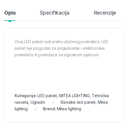
Opis
Specifikacija
Recenzije
Ovaj LED panel radi preko običnog prekidača. LED
panel nije pogodan za prigušivanje i elektronske
prekidače ili prekidače sa signalnom sijalicom.
Kategorije:
LED paneli
,
MITEA LIGHTING
,
Tehnička
rasveta
,
Ugradni
Oznake:
led paneli
,
Mitea
lighting
Brend:
Mitea lighting