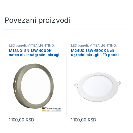
Povezani proizvodi
LED paneli
,
MITEA LIGHTING
,
LED paneli
,
MITEA LIGHTING
,
Nadgradni
,
Tehnička rasveta
Tehnička rasveta
,
Ugradni
M18NO-SN 18W 4000K
M24UO 18W 6500K beli
saten nikl nadgradni okrugli
ugradni okrugli LED panel
LED panel Mitea Lighting
Mitea Lighting
1.100,00
RSD
1.100,00
RSD