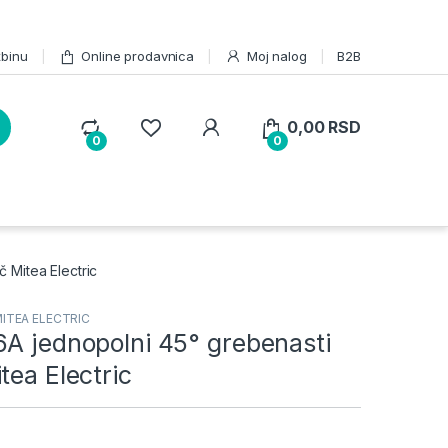
žbinu
Online prodavnica
Moj nalog
B2B
0,00
RSD
0
0
 Mitea Electric
ITEA ELECTRIC
6A jednopolni 45° grebenasti
tea Electric