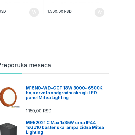
RSD
1.500,00
RSD
Preporuka meseca
M18NO-WD-CCT 18W 3000~6500K
boja drveta nadgradni okrugli LED
panel Mitea Lighting
1.150,00
RSD
M952021 C Max.1x35W crna IP44
1xGU10 baštenska lampa zidna Mitea
Lighting