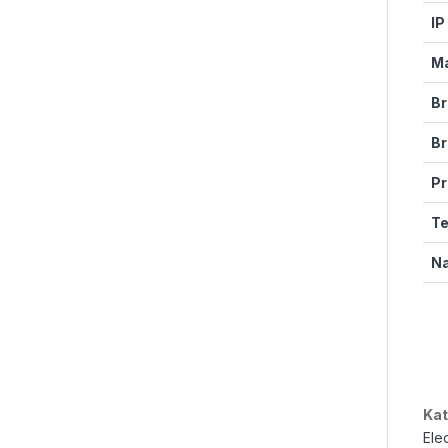
IP
Ma
Br
Br
Pr
Te
Na
Kat
Elec