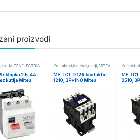
zani proizvodi
opke
,
MITEA ELECTRIC
Kontaktori,bimetali,releji
,
MITEA
Kontaktori,
ELECTRIC
ELECTRIC
 sklopka 2.5-4A
ME-LC1-D 12A kontaktor
ME-LC1-
ez kutije Mitea
1210, 3P+1NO Mitea
2510, 3
ic
Electric
Electric