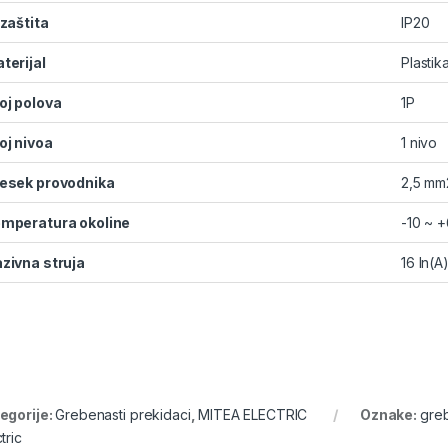
 zaštita
IP20
terijal
Plastik
oj polova
1P
oj nivoa
1 nivo
esek provodnika
2,5 mm
mperatura okoline
-10 ~ 
zivna struja
16 In(A
egorije:
Grebenasti prekidaci
,
MITEA ELECTRIC
Oznake:
greb
tric