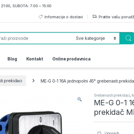
21:00, SUBOTA: 7:00 – 15:00
Informacije o dostavi
Pratite vašu porud
or:
Blog
Kontakt
Online prodavnica
i prekidaci
ME-G 0-1 16A jednopolni 45° grebenasti prekidač
Grebenasti prekidaci
,
M
ME-G 0-1 1
prekidač Mi
Uporedi