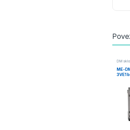
Pove
DM skl
ME-DM
3VE1 b
Electr