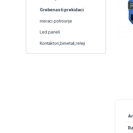
Grebenasti prekidaci
meraci potrosnje
Led paneli
Kontaktori,bimetali,releji
Ar
Ra