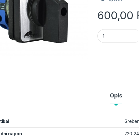
600,00
ME-G 0-1 16A jedno
Opis
tikal
Greben
dni napon
220-24