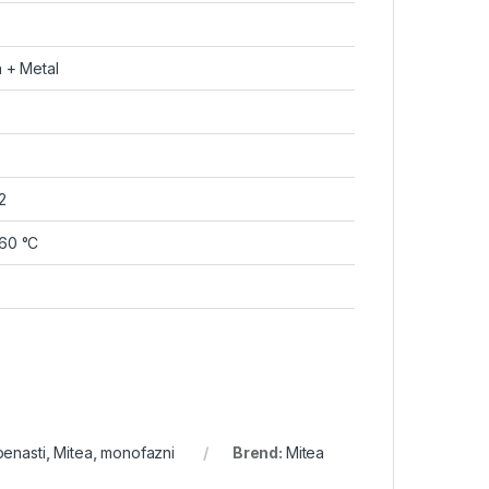
a + Metal
2
+60 °C
)
enasti
,
Mitea
,
monofazni
Brend:
Mitea