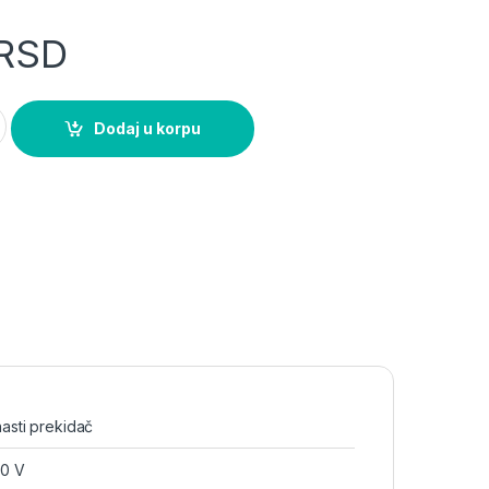
RSD
polni 45° grebenasti prekidač Mitea Electric quantity
Dodaj u korpu
asti prekidač
0 V