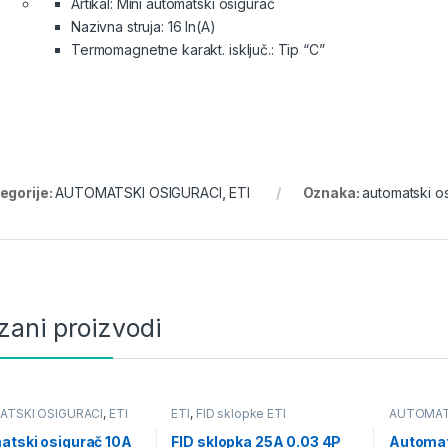
Artikal: Mini automatski osigurač
Nazivna struja: 16 In(A)
Termomagnetne karakt. isključ.: Tip “C”
egorije:
AUTOMATSKI OSIGURACI
,
ETI
Oznaka:
automatski o
zani proizvodi
TSKI OSIGURACI
,
ETI
ETI
,
FID sklopke ETI
AUTOMAT
atski osigurač 10A
FID sklopka 25A 0.03 4P
Automat