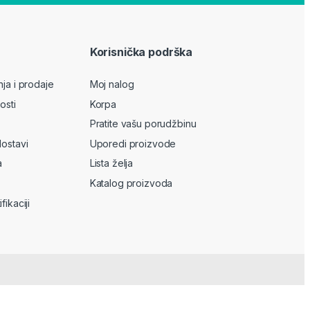
Korisnička podrška
nja i prodaje
Moj nalog
osti
Korpa
Pratite vašu porudžbinu
dostavi
Uporedi proizvode
a
Lista želja
Katalog proizvoda
fikaciji