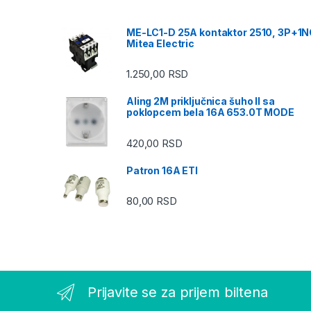
ME-LC1-D 25A kontaktor 2510, 3P+1
Mitea Electric
1.250,00
RSD
Aling 2M priključnica šuho II sa
poklopcem bela 16A 653.0T MODE
420,00
RSD
Patron 16A ETI
80,00
RSD
Prijavite se za prijem biltena