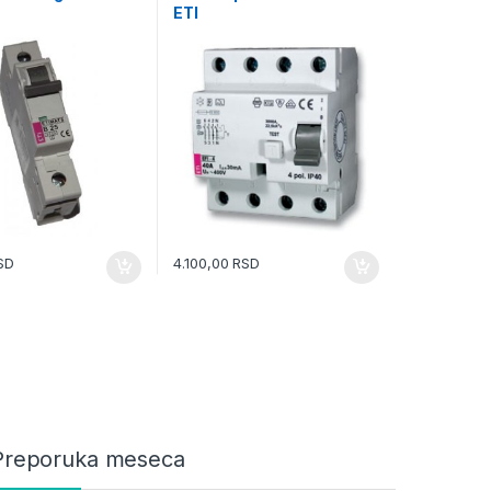
ETI
SD
4.100,00
RSD
Preporuka meseca