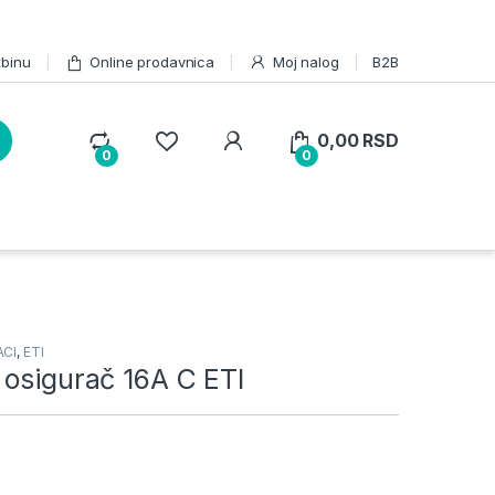
žbinu
Online prodavnica
Moj nalog
B2B
0,00
RSD
0
0
ACI
,
ETI
 osigurač 16A C ETI