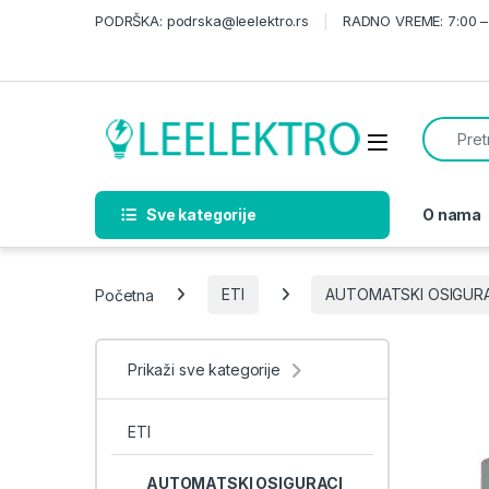
Skip to navigation
Skip to content
PODRŠKA: podrska@leelektro.rs
RADNO VREME: 7:00 – 
Search f
Sve kategorije
O nama
Početna
ETI
AUTOMATSKI OSIGURA
Prikaži sve kategorije
ETI
AUTOMATSKI OSIGURACI