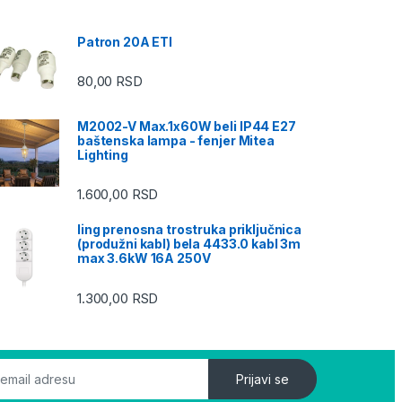
Patron 20A ETI
80,00
RSD
M2002-V Max.1x60W beli IP44 E27
baštenska lampa - fenjer Mitea
Lighting
1.600,00
RSD
ling prenosna trostruka priključnica
(produžni kabl) bela 4433.0 kabl 3m
max 3.6kW 16A 250V
1.300,00
RSD
Prijavi se