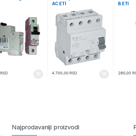
AC ETI
B ETI
0
RSD
4.700,00
RSD
280,00
R
Najprodavaniji proizvodi