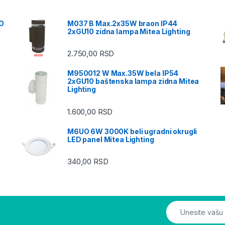
NO
M037 B Max.2x35W braon IP44
2xGU10 zidna lampa Mitea Lighting
2.750,00
RSD
M950012 W Max.35W bela IP54
2xGU10 baštenska lampa zidna Mitea
Lighting
1.600,00
RSD
M6UO 6W 3000K beli ugradni okrugli
LED panel Mitea Lighting
340,00
RSD