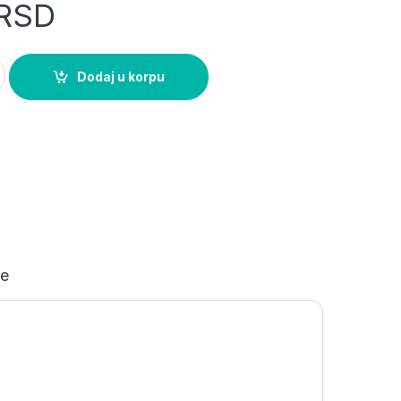
RSD
č 16A C ETI quantity
Dodaj u korpu
je