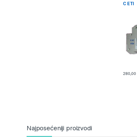
C ETI
280,0
Najposećeniji proizvodi