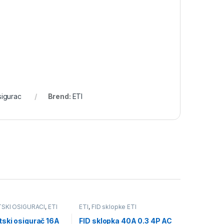
sigurac
Brend:
ETI
SKI OSIGURACI
,
ETI
ETI
,
FID sklopke ETI
ski osigurač 16A
FID sklopka 40A 0.3 4P AC