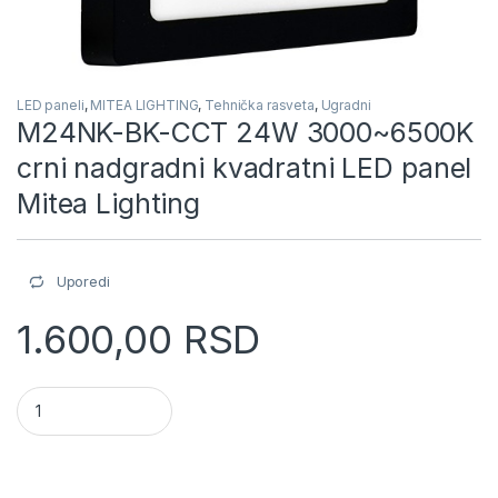
LED paneli
,
MITEA LIGHTING
,
Tehnička rasveta
,
Ugradni
M24NK-BK-CCT 24W 3000~6500K
crni nadgradni kvadratni LED panel
Mitea Lighting
Uporedi
1.600,00
RSD
M24NK-BK-CCT 24W 3000~6500K crni nadgradni kvadratni LED