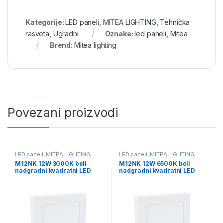
Kategorije:
LED paneli
,
MITEA LIGHTING
,
Tehnička
rasveta
,
Ugradni
Oznake:
led paneli
,
Mitea
Brend:
Mitea lighting
Povezani proizvodi
LED paneli
,
MITEA LIGHTING
,
LED paneli
,
MITEA LIGHTING
,
Nadgradni
,
Tehnička rasveta
Nadgradni
,
Tehnička rasveta
M12NK 12W 3000K beli
M12NK 12W 6500K beli
nadgradni kvadratni LED
nadgradni kvadratni LED
panel Mitea Lighting
panel Mitea Lighting