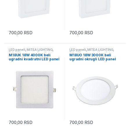
700,00
RSD
700,00
RSD
LED paneli
,
MITEA LIGHTING
,
LED paneli
,
MITEA LIGHTING
,
Tehnička rasveta
,
Ugradni
Tehnička rasveta
,
Ugradni
M18UK 18W 4000K beli
M18UO 18W 3000K beli
ugradni kvadratni LED panel
ugradni okrugli LED panel
Mitea Lighting
Mitea Lighting
700,00
RSD
700,00
RSD